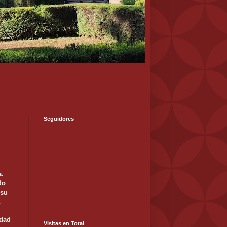
Seguidores
a.
do
 su
idad
Visitas en Total