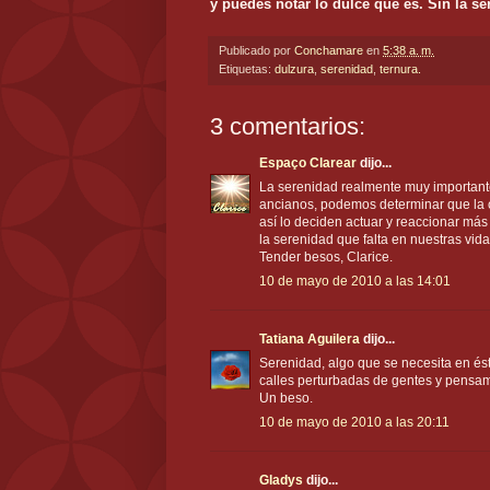
y puedes notar lo dulce que es. Sin la se
Publicado por
Conchamare
en
5:38 a. m.
Etiquetas:
dulzura
,
serenidad
,
ternura.
3 comentarios:
Espaço Clarear
dijo...
La serenidad realmente muy importante
ancianos, podemos determinar que la c
así lo deciden actuar y reaccionar más
la serenidad que falta en nuestras vida
Tender besos, Clarice.
10 de mayo de 2010 a las 14:01
Tatiana Aguilera
dijo...
Serenidad, algo que se necesita en és
calles perturbadas de gentes y pensam
Un beso.
10 de mayo de 2010 a las 20:11
Gladys
dijo...