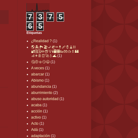
7
3
7
5
6
5
Etiquetas
¿Realidad ?
(1)
🌎🏝🏞🏖🚬🧯⚰💊🩹🧷🧹⛓
🔐🗒🗓✏📕💡🕯🖥🎛👟🧤🥽💄🏰
🦽✈🚢⏰🚀💧🌊
(1)
🤔🤨☺️😏😉
(1)
A veces
(1)
abarcar
(1)
Abismo
(1)
abundancia
(1)
aburrimiento
(2)
abuso autoridad
(1)
acaba
(1)
acción
(1)
activo
(1)
Acto
(1)
Adá
(1)
adaptación
(1)